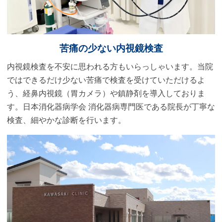
さい。
2022.07.12
アレルギー性鼻炎の舌下免疫療法につい
苦痛の少ない
内視鏡検査
て
内視鏡検査を不安に思われる方もいらっしゃいます。当院
当院ではスギ花粉、ダニアレルゲンによるアレルギ
ではできるだけ少ない苦痛で検査を受けていただけるよ
ー性鼻炎の舌下免疫療法を行っております。1日1回
う、経鼻内視鏡（胃カメラ）や鎮静剤を導入しておりま
アレルゲンを少量から投与することで、体に慣らし
アレルギー症状(鼻水・鼻づまり・くしゃみ・目のか
す。日本消化器病学会 消化器病専門医である院長が丁寧な
ゆみ等)を緩和、根本的に体質改善が期待できる治療
検査、細やかな診断を行います。
法です。ご希望される方はWEB予約の内科よりご予
約をお取りください。
2022.04.07
新型コロナワクチン3回目接種についての
お知らせ
現在、接種券が届いた方からお電話もしくは直接ご
来院いただきご予約を承っております。