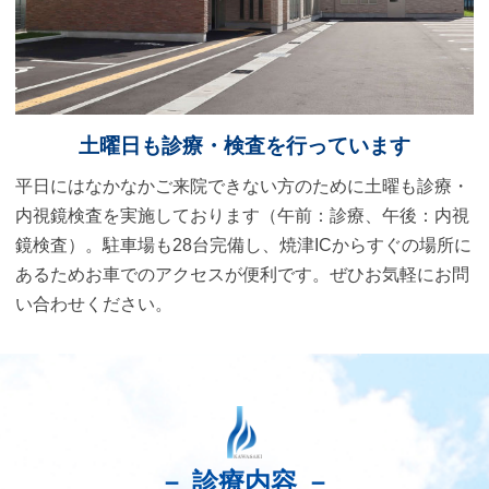
また、当院にて初めて接種をご希望の場合は直接窓
口でのご予約をお願い致します。
インターネットでのご予約は承っておりませんので
ご了承ください。
ワクチンの種類についてですが、～4/16まではモデ
ルナ製、4/18～ファイザー製の接種になります。
土曜日も診療・検査を
行っています
4/7より、ファイザー製ワクチンでの予約が開始にな
りました。何卒よろしくお願い致します。
平日にはなかなかご来院できない方のために土曜も診療・
内視鏡検査を実施しております（午前：診療、午後：内視
2022.04.01
鏡検査）。駐車場も28台完備し、焼津ICからすぐの場所に
初診の方のご予約について
あるためお車でのアクセスが便利です。ぜひお気軽にお問
日頃より当院をご利用いただき、誠にありがとうご
い合わせください。
ざいます。
初診の方のご予約につきまして、混雑状況によって
は予約時間通りの診察ができかねる場合がございま
す。
誠に恐れ入りますが、ご理解のほど、何卒よろしく
お願い申し上げます。
－ 診療内容 －