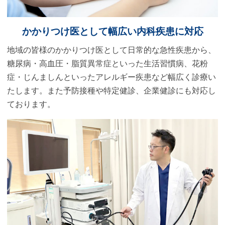
オンライン資格確認導入についてのお知
らせ
かかりつけ医として
幅広い内科疾患に対応
当院ではマイナンバーカードや健康保険証によるオ
ンライン資格確認（保険資格の確認、薬剤情報・特
地域の皆様のかかりつけ医として日常的な急性疾患から、
定健診情報の取得）を行っています。
糖尿病・高血圧・脂質異常症といった生活習慣病、花粉
ご来院の際は保険証利用登録済みのマイナンバーカ
症・じんましんといったアレルギー疾患など幅広く診療い
ード、あるいは健康保険証をお持ちください。
たします。また予防接種や特定健診、企業健診にも対応し
ております。
オンライン資格確認についての詳細はこちら
2022.08.20
膵癌健診エコー（ミルクティーエコー）
が予約可能になりました
膵癌健診エコー（ミルクティーエコー）のご予約が
WEB上で可能になりました。ご希望の方はWEB上で
ご予約をお取りください。お電話でも承ります。エ
コー検査の6時間前からお食事は摂らずにご来院くだ