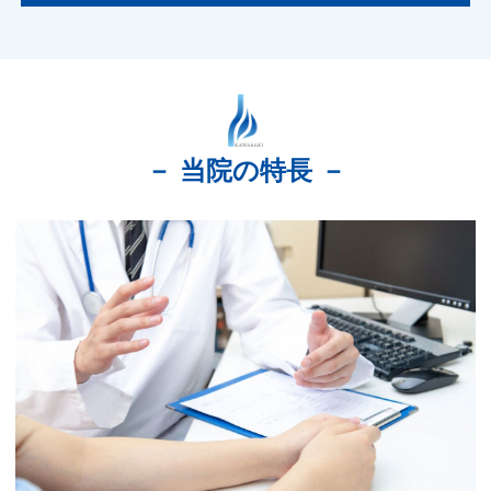
2024.09.20
お呼び出しについてのご案内
日頃より、お待ち時間につきまして、ご理解とご協
力をいただき誠にありがとうございます。このたび
当院では、呼び出しベルの導入をさせていただきま
した。小さいお子様をお連れの方や、お車でお待ち
－ 当院の特長 －
になりたい方等につきましては、受付の際にお申し
出くださいますようお願い申し上げます。
2023.06.08
プラセンタ注射に関するお知らせ
メルスモン薬剤が入荷いたしましたので、保険・自
費ともにプラセンタ注射が可能となりました。
在庫数に限りがありますので、なくなり次第終了と
なる可能性がございます。大変ご迷惑おかけします
がよろしくお願いいたします。
2022.09.22