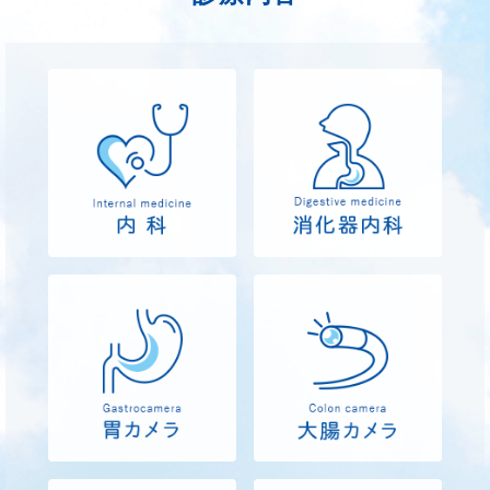
2021.06.10
特定健診について
特定健診をご希望の方はお電話にてお問い合わせく
ださい。054-629-4976
2020.05.23
患者様へのお願い
新型コロナ感染拡大防止の為に、当院では手洗い・
マスク着用を励行しています。発熱や呼吸器症状
（咳・息苦しさ・くしゃみなど）のある患者様はマ
スクの着用を、すべての来院患者様には手洗いをお
願い申し上げます。