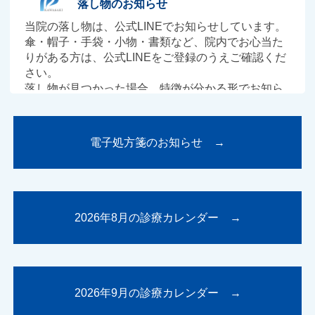
落し物のお知らせ
当院の落し物は、公式LINEでお知らせしています。
傘・帽子・手袋・小物・書類など、院内でお心当た
りがある方は、公式LINEをご登録のうえご確認くだ
さい。
落し物が見つかった場合、特徴が分かる形でお知ら
せします（個人情報に配慮し、氏名等は掲載しませ
ん）。
受け取りは受付にてご案内します。ご来院時にお声
電子処方箋のお知らせ →
がけください。
公式LINEの登録は、「友だち追加」ボタン（または
QRコード）からお願いします。
2025.06.01
2026年8月の診療カレンダー →
当院の施設基準に関するお知らせ
当院の施設基準についての詳細は、以下のリンクか
らご覧いただけます。
2026年9月の診療カレンダー →
詳細はこちら